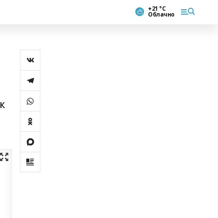
+21 °С
Облачно
к