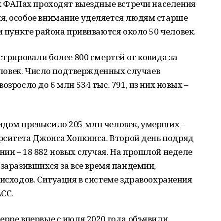
их ФАПах проходят выездные встречи населения
я, особое внимание уделяется людям старше
м пункте района прививаются около 50 человек.
стрировали более 800 смертей от ковида за
человек. Число подтвержденных случаев
озросло до 6 млн 534 тыс. 791, из них новых –
идом превысило 205 млн человек, умерших –
ерситета Джонса Хопкинса. Второй день подряд
ии – 18 882 новых случая. На прошлой неделе
 заразившихся за все время пандемии,
 исходов. Ситуация в системе здравоохранения
СС.
ерре впервые с июля 2020 года объявили