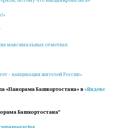
о!»
?
 на максимальных отметках
тет –
вакцинация
жителей России»
ла «Панорама Башкортостана» в
«Яндекс
норама Башкортостана"
oramamagazine