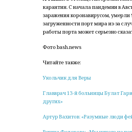
карантин. С начала пандемии в Авс
заражения коронавирусом, умерли 9
загруженности порт мира из-за слу
работы порта может серьезно сказа
Фото bash.news
Читайте также:
Укольчик для Веры
Главврач 13-й больницы Булат Гари
других»
Артур Вахитов: «Разумные люди фей
Регина Федорова: «Мы никого не по