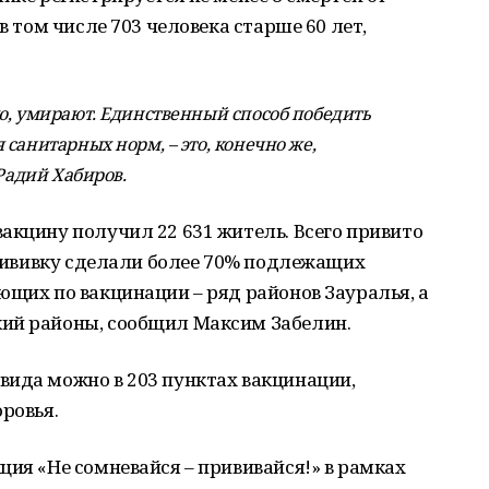
в том числе 703 человека старше 60 лет,
ю, умирают. Единственный способ победить
санитарных норм, – это, конечно же,
 Радий Хабиров.
вакцину получил 22 631 житель. Всего привито
 прививку сделали более 70% подлежащих
ющих по вакцинации – ряд районов Зауралья, а
ий районы, сообщил Максим Забелин.
вида можно в 203 пунктах вакцинации,
ровья.
ция «Не сомневайся – прививайся!» в рамках