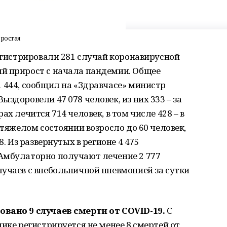
простая
регистрировали 281 случай коронавирусной
й прирост с начала пандемии. Общее
 444, сообщил на «Здравчасе» министр
здоровели 47 078 человек, из них 333 – за
ах лечится 714 человек, в том числе 428 – в
 тяжелом состоянии возросло до 60 человек,
8. Из развернутых в регионе 4 475
Амбулаторно получают лечение 2 777
учаев с внебольничной пневмонией за сутки
овано 9 случаев смерти от COVID-19.
С
ике регистрируется не менее 8 смертей от