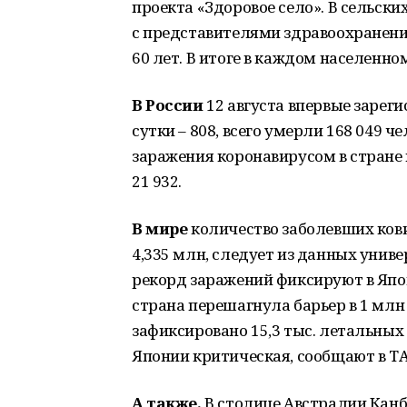
проекта «Здоровое село». В сельск
с представителями здравоохранени
60 лет. В итоге в каждом населенно
В России
12 августа впервые зареги
сутки – 808, всего умерли 168 049 
заражения коронавирусом в стране в
21 932.
В мире
количество заболевших ков
4,335 млн, следует из данных унив
рекорд заражений фиксируют в Япон
страна перешагнула барьер в 1 млн
зафиксировано 15,3 тыс. летальных
Японии критическая, сообщают в ТА
А также.
В столице Австралии Канб