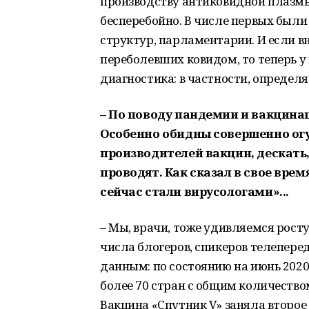
производству антиковидной плазмы
бесперебойно. В числе первых был
структур, парламентарии. И если 
переболевших ковидом, то теперь 
диагностика: в частности, определя
– По поводу пандемии и вакцина
Особенно обидны совершенно ог
производителей вакцин, дескать
проводят. Как сказал в свое вре
сейчас стали вирусологами»...
– Мы, врачи, тоже удивляемся рост
числа блогеров, спикеров телепере
данным: по состоянию на июнь 202
более 70 стран с общим количеством
Вакцина «Спутник V» заняла второе