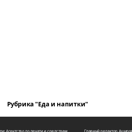
Рубрика "Еда и напитки"
ли: Агентство по печати и средствам
Главный редактор Аширо