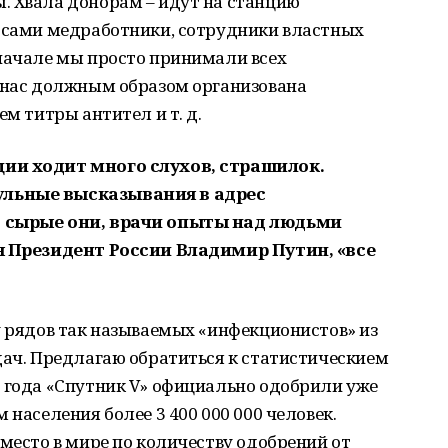
. Хвала донорам – идут на станцию
и сами медработники, сотрудники властных
вначале мы просто принимали всех
у нас должным образом организована
ем титры антител и т. д.
ции ходит много слухов, страшилок.
ульные высказывания в адрес
, сырые они, врачи опыты над людьми
мя Президент России Владимир Путин, «все
у рядов так называемых «инфекционистов» из
дач. Предлагаю обратиться к статистическием
0 года «Спутник V» официально одобрили уже
 населения более 3 400 000 000 человек.
 место в мире по количеству одобрений от