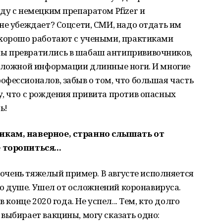
ду с немецким препаратом Pfizer и
не убеждает? Соцсети, СМИ, надо отдать им
 хорошо работают с учеными, практиками
ы превратились в шабаш антипрививочников,
у ложной информации длинные ноги. И многие
фессионалов, забыв о том, что большая часть
, что с рождения привита против опасных
ь!
икам, наверное, странно слышать от
 торопиться...
и очень тяжелый пример. В августе исполняется
его душе. Ушел от осложнений коронавируса.
 конце 2020 года. Не успел... Тем, кто долго
выбирает вакцины, могу сказать одно: