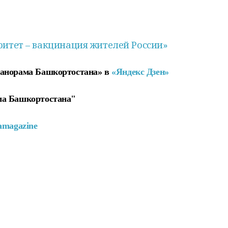
ритет –
вакцинация
жителей России»
Панорама Башкортостана» в
«Яндекс Дзен»
ма Башкортостана"
amagazine