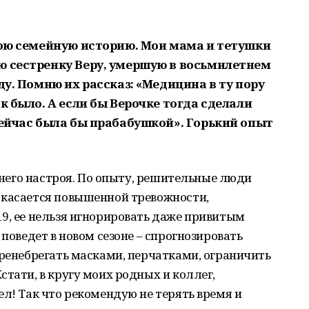
свою семейную историю. Мои мама и тетушки
ю сестренку Веру, умершую в восьмилетнем
ду. Помню их рассказ: «Медицина в ту пору
к было. А если бы Верочке тогда сделали
сейчас была бы прабабушкой». Горький опыт
еннего настроя. По опыту, решительные люди
 касается повышенной тревожности,
9, ее нельзя игнорировать даже привитым
 поведет в новом сезоне – спрогнозировать
пренебрегать масками, перчатками, ограничить
стати, в кругу моих родных и коллег,
ел! Так что рекомендую не терять время и