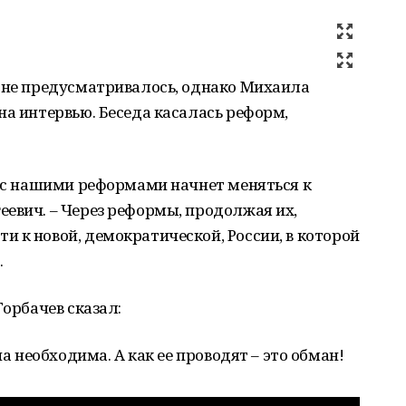
а не предусматривалось, однако Михаила
на интервью. Беседа касалась реформ,
я с нашими реформами начнет меняться к
евич. – Через реформы, продолжая их,
 к новой, демократической, России, в которой
.
Горбачев сказал:
на необходима. А как ее проводят – это обман!