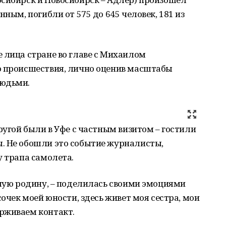
нным, погибли от 575 до 645 человек, 181 из
 лица стране во главе с Михаилом
о происшествия, лично оценив масштабы
людьми.
ругой были в Уфе с частным визитом – гостили
. Не обошли это событие журналисты,
у трапа самолета.
алую родину, – поделилась своими эмоциями
сочек моей юности, здесь живет моя сестра, мои
рживаем контакт.