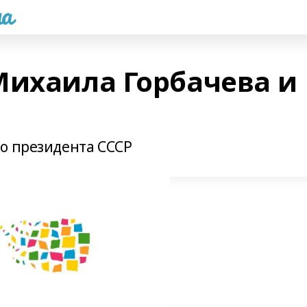
а
Михаила Горбачева и
о президента СССР