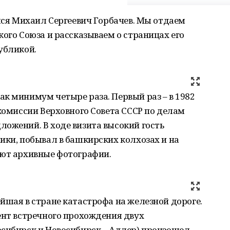
ался Михаил Сергеевич Горбачев. Мы отдаем
кого Союза и рассказываем о страницах его
убликой.
к минимум четыре раза. Первый раз – в 1982
 комиссии Верховного Совета СССР по делам
ожений. В ходе визита высокий гость
ики, побывал в башкирских колхозах и на
уют архивные фотографии.
йшая в стране катастрофа на железной дороге.
ент встречного прохождения двух
осибирск и Новосибирск – Адлер) произошел