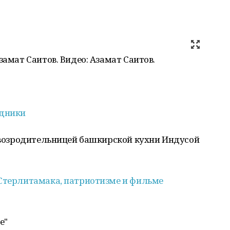
замат Саитов. Видео: Азамат Саитов.
едники
возродительницей башкирской кухни Индусой
 Стерлитамака, патриотизме и фильме
е"