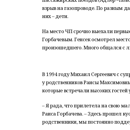
взрыв на газопроводе. По разным да
них – дети.
На место ЧП срочно выехали первые
Горбачевым. Генсек осмотрел мест
произошедшего. Много общался с 
В 1994 году Михаил Сергеевич с суп
у родственников Раисы Максимовны
которые встречали высоких гостей 
– Я рада, что прилетела на свою м
Раиса Горбачева. – Здесь прошел ку
родственники, мы постоянно подде