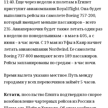
11:40. Еще через неделю к полетам в Египет
приступит авиакомпания Royal Flight. Она будет
выполнять рейсы на самолете Boeing 757-200,
который вмещает меньше пассажиров – всего
235. Авиапервозчик будет также летать один раз
в неделю по понедельникам – в мае в 4:05, а с
июня – в час ночи. С 19 мая из Уфы в Каир начнет
летать авиакомпания Nordwind. Ее самолеты
Boeing 737-800 вмещают всего 189 пассажиров.
Рейсы запланированы по средам – в час ночи.
Время вылета указано местное. Путь между
городами у всех перевозчиков займёт 5 часов.
Кстати,
посольство Египта подтвердило скорое
возобновление чартерных рейсов из России в
Шарм-эль-Шейх и Хургаду. Об этом сообщает