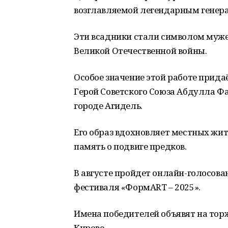
возглавляемой легендарным гене
Эти всадники стали символом мужес
Великой Отечественной войны.
Особое значение этой работе придаёт
Герой Советского Союза Абдулла Ф
городе Агидель.
Его образ вдохновляет местных жит
память о подвиге предков.
В августе пройдет онлайн-голосов
фестиваля «ФормART – 2025».
Имена победителей объявят на тор
Кирове.