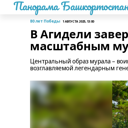
Панорама Башкортостан
80 лет Победы
1 АВГУСТА 2025, 13:00
В Агидели заве
масштабным му
Центральный образ мурала – вои
возглавляемой легендарным ге