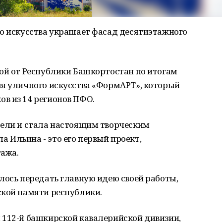
го искусства украшает фасад десятиэтажного
ой от Республики Башкортостан по итогам
ля уличного искусства «ФормАРТ», который
в из 14 регионов ПФО.
дели и стала настоящим творческим
 Ильина - это его первый проект,
тажа.
лось передать главную идею своей работы,
ской памяти республики.
 112-й башкирской кавалерийской дивизии,