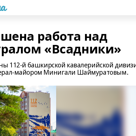
а
ршена работа над
ралом «Всадники»
ны 112-й башкирской кавалерийской дивиз
нерал-майором Минигали Шаймуратовым.