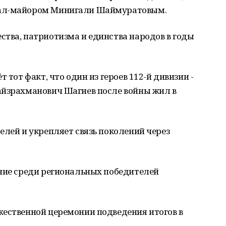
рал-майором Минигали Шаймуратовым.
тва, патриотизма и единства народов в годы
 тот факт, что один из героев 112-й дивизии -
айзрахманович Шагиев после войны жил в
елей и укрепляет связь поколений через
ание среди региональных победителей
жественной церемонии подведения итогов в