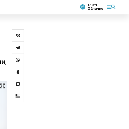
+19 °С
Облачно
ии,