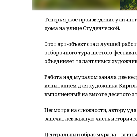
Теперь яркое произведение улично
дома на улице Студенческой.
Этот арт-объект стал лучшей работ
отборочного тура шестого фестива
объединяет талантливых художнико
Работа над муралом заняла две не
испытанием для художника Кирилла
выполненный на высоте десятого э
Несмотря на сложности, автору уда
запечатлев важную часть историче
Центральный образ мурала – воины