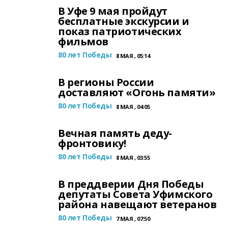
В Уфе 9 мая пройдут
бесплатные экскурсии и
показ патриотических
фильмов
80 лет Победы
8 МАЯ , 05:14
В регионы России
доставляют «Огонь памяти»
80 лет Победы
8 МАЯ , 04:05
Вечная память деду-
фронтовику!
80 лет Победы
8 МАЯ , 03:55
В преддверии Дня Победы
депутаты Совета Уфимского
района навещают ветеранов
80 лет Победы
7 МАЯ , 07:50