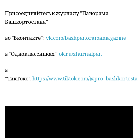
Присоединяйтесь к журналу "Панорама
Башкортостана"
во "Вконтакте":
vk.com/bashpanoramamagazine
в "Одноклассниках":
ok.ru/zhurnalpan
в
"ТикТоке":
https://www.tiktok.com/@pro_bashkortost