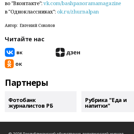
во "Вконтакте":
vk.com/bashpanoramamagazine
в "Одноклассниках":
ok.ru/zhurnalpan
Автор:
Евгений Соколов
Читайте нас
Партнеры
Фотобанк
Рубрика "Еда и
журналистов РБ
напитки"
© 2026 Республиканский общественно-политический журнал