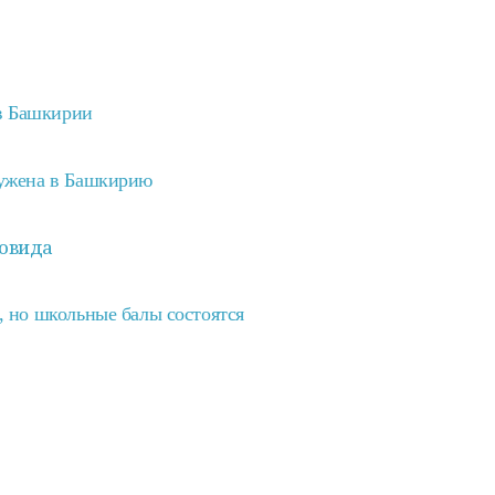
в Башкирии
ужена в Башкирию
ковида
 но школьные балы состоятся