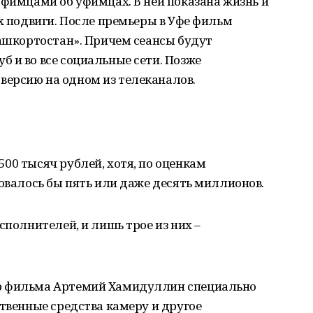
уфимцами об уфимцах. В ней показана жизнь и
их подвиги. После премьеры в Уфе фильм
Башкортостан». Причем сеансы будут
 и во все социальные сети. Позже
ерсию на одном из телеканалов.
00 тысяч рублей, хотя, по оценкам
бовалось бы пять или даже десять миллионов.
сполнителей, и лишь трое из них –
р фильма Артемий Хамидуллин специально
ственные средства камеру и другое