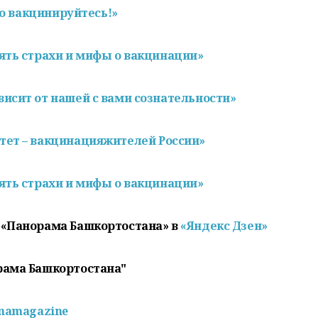
ко вакцинируйтесь!»
ять страхи и мифы о вакцинации»
исит от нашей с вами сознательности»
тет –
вакцинация
жителей России»
ять страхи и мифы о
вакцинации
»
 «Панорама Башкортостана» в
«Яндекс Дзен»
рама Башкортостана"
mamagazine