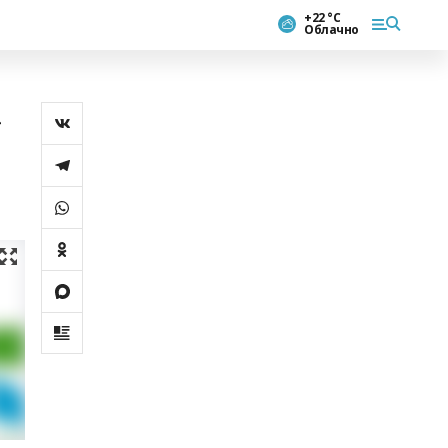
+22 °С
Облачно
»