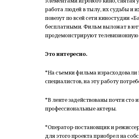
элементами игрового кино, снятая 
работа людей в тылу, их судьбы и 
повезут по всей сети киностудии «
бесплатными. Фильм выложат в ютуб
продемонстрируют телевизионную в
Это интересно.
*На съемки фильма израсходовали 5
специалистов, на эту работу потре
*В ленте задействованы почти сто и
профессиональные актеры.
*Оператор-постановщик и режиссе
для этого проекта приобрел на соб