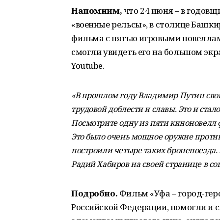
Напомним,
что 24 июня – в годовщ
«военные рельсы», в столице Башк
фильма с пятью игровыми новеллами
смогли увидеть его на большом экр
Youtube.
«В прошлом году Владимир Путин свои
трудовой доблести и славы. Это и стал
Посмотрите одну из пяти киноновелл ф
Это было очень мощное оружие против
построили четыре таких бронепоезда.
Радий Хабиров на своей странице в соц
Подробно.
Фильм «Уфа – город-геро
Российской Федерации, помогли и с