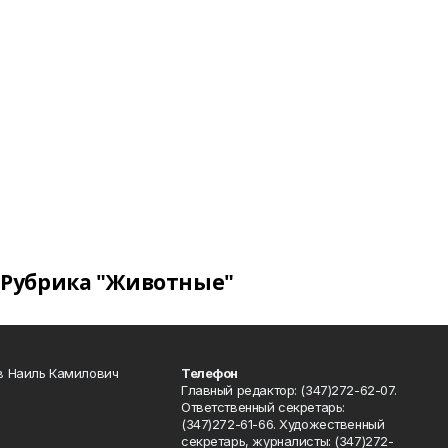
Рубрика "Животные"
в Наиль Камилович
Телефон
Главный редактор: (347)272-62-07.
Ответственный секретарь:
(347)272-61-66. Художественный
секретарь, журналисты: (347)272-