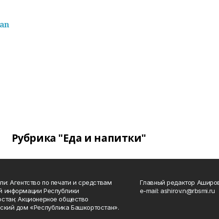
pan
Рубрика "Еда и напитки"
ли: Агентство по печати и средствам
Главный редактор Аширо
й информации Республики
e-mail: ashirov.n@rbsmi.ru
стан; Акционерное общество
ский дом «Республика Башкортостан».