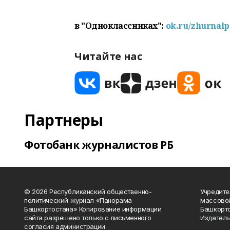
в "Одноклассниках":
ok.ru/zhurnal
Читайте нас
Партнеры
Фотобанк журналистов РБ
© 2026 Республиканский общественно-
Учредите
политический журнал «Панорама
массово
Башкортостана» Копирование информации
Башкорто
сайта разрешено только с письменного
Издатель
согласия администрации.