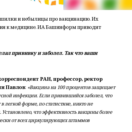
рашилки и небылицы про вакцинацию. Их
ния к медицине. ИА Башинформ приводит
лал прививку и заболел. Так что ваши
корреспондент РАН, профессор, ректор
ин Павлов
:
«Вакцина на 100 процентов защищает
усной инфекции. Если привившийся заболел, что
 в легкой форме, по статистике, никто не
 Установлено, что эффективность вакцины более
чески от всех циркулирующих штаммов