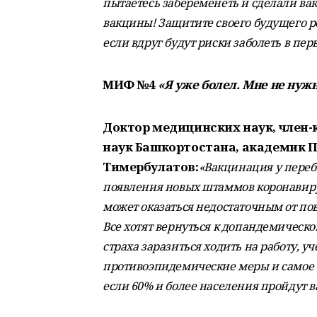
пытаетесь забеременеть и сделали вак
вакцины! Защитите своего будущего р
если вдруг будут риски заболеть в пер
МИФ №4
«Я уже болел. Мне не нуж
Доктор медицинских наук, член
наук Башкортостана, академик П
Тимербулатов:
«Вакцинация у переб
появления новых штаммов коронавиру
может оказаться недостаточным от по
Все хотят вернуться к допандемическо
страха заразиться ходить на работу, у
противоэпидемические меры и самое 
если 60% и более населения пройдут 