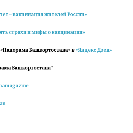
тет –
вакцинация
жителей России»
ять страхи и мифы о
вакцинации
»
 «Панорама Башкортостана» в
«Яндекс Дзен»
рама Башкортостана"
mamagazine
pan