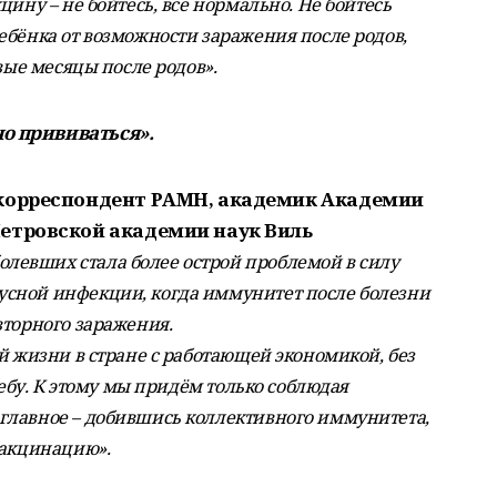
цину – не бойтесь, все нормально. Не бойтесь
ебёнка от возможности заражения после родов,
вые месяцы после родов».
но прививаться».
-корреспондент РАМН, академик Академии
етровской академии наук Виль
олевших стала более острой проблемой в силу
сной инфекции, когда иммунитет после болезни
вторного заражения.
й жизни в стране с работающей экономикой, без
чебу. К этому мы придём только соблюдая
главное – добившись коллективного иммунитета,
вакцинацию».