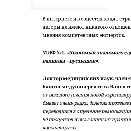
В интернете и в соцсетях ходят ст
авторы не имеют никакого отноше
мнения компетентных экспертов.
МИФ №1.
«Знакомый знакомого сде
вакцины – пустышки».
Доктор медицинских наук, член-
Башгосмедуниверситета Валент
от тяжелого течения новой коронавир
бывает очень редко, болезнь протекает
переводился в отделение реанимации.
90 процентов и она защищает практи
коронавируса».