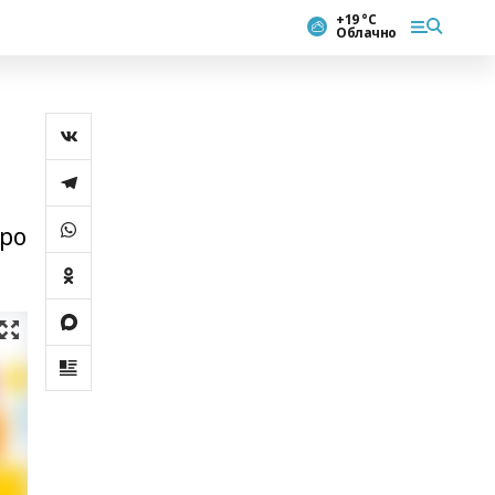
+19 °С
Облачно
ро