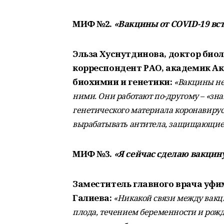
МИФ №2.
«Вакцины от COVID-19 вст
Эльза Хуснутдинова, доктор биол
корреспондент РАО, академик Ак
биохимии и генетики:
«Вакцины не
ними. Они работают по-другому – «з
генетического материала коронавирус
вырабатывать антитела, защищающие о
МИФ №3.
«Я сейчас сделаю вакцину
Заместитель главного врача уфи
Галиева:
«Никакой связи между вакц
плода, течением беременности и рожд