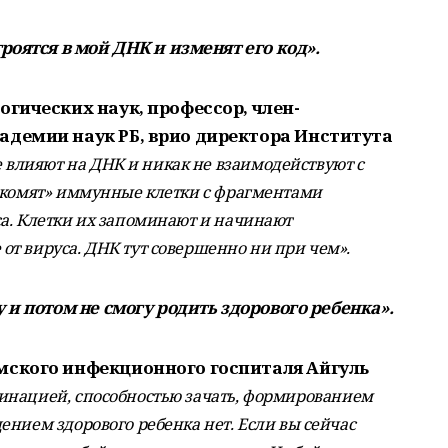
роятся в мой ДНК и изменят его код».
огических наук, профессор, член-
адемии наук РБ, врио директора Института
 влияют на ДНК и никак не взаимодействуют с
накомят» иммунные клетки с фрагментами
а. Клетки их запоминают и начинают
т вируса. ДНК тут совершенно ни при чем».
 и потом не смогу родить здорового ребенка».
мского инфекционного госпиталя Айгуль
инацией, способностью зачать, формированием
ением здорового ребенка нет. Если вы сейчас