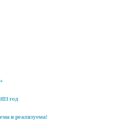
»
021 год
уема и реализуема!