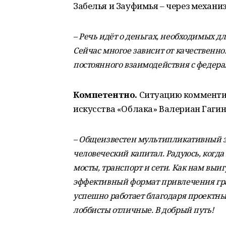
Забелья и Зауфимья – через механ
– Речь идёт о деньгах, необходимых 
Сейчас многое зависит от качественн
постоянного взаимодействия с федера
Компетентно.
Ситуацию комментир
искусства «Облака» Валериан Гагин
– Общеизвестен мультипликативный э
человеческий капитал. Радуюсь, когда
мосты, транспорт и сети. Как нам выиг
эффективный формат привлечения гра
успешно работает благодаря проектным
лоббисты отличные. В добрый путь!