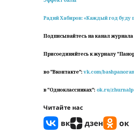
Эффект базы
Радий Хабиров: «Каждый год буду п
Подписывайтесь на канал журнала
Присоединяйтесь к журналу "Пано
во "Вконтакте":
vk.com/bashpanora
в "Одноклассниках":
ok.ru/zhurnal
Читайте нас