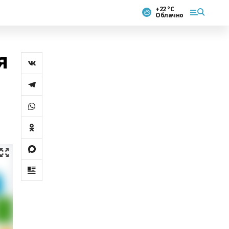
+22 °С
Облачно
я