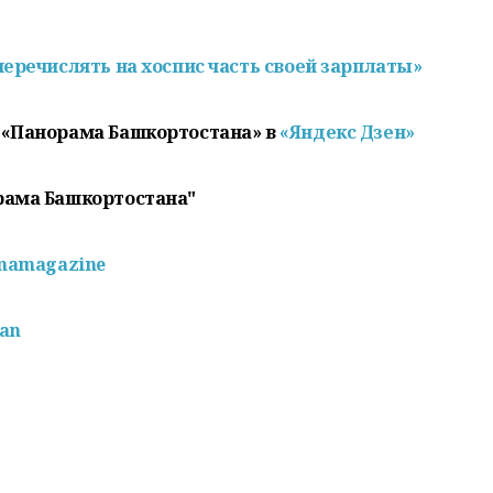
еречислять на хоспис часть своей зарплаты»
 «Панорама Башкортостана» в
«Яндекс Дзен»
рама Башкортостана"
mamagazine
pan