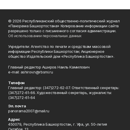
© 2026 Республиканский общественно-политический журнал
«Панорама Башкортостана» Копирование информации сайта
разрешено только с письменного согласия администрации.
Об использовании персональных данных
Учредители: Агентство по печати и средствам массовой
информации Республики Башкортостан; Акционерное
общество Издательский дом «Республика Башкортостан».
Главный редактор Аширов Наиль Камилович
e-mail: ashirov.n@rbsmi.ru
Телефон
Главный редактор: (347)272-62-07. Ответственный секретарь:
(347)272-61-66. Художественный секретарь, журналисты:
(347)272-61-64
Эл. почта
panorama2007@mail.ru
Адрес
450079, Республика Башкортостан, г. Уфа, ул. 50-летия
Октября, 13.