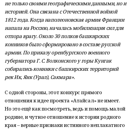
не только своими географическими данными, но и
историей. Она связана с Отечественной войной
1812 года. Когда наполеоновская армия Франции
напала на Россию, началась мобилизация сил для
отпора врагу. Около 30 полков башкирских
конников было сформировано в составе русской
армии. По приказу оренбургского военного
губернатора Г. С. Волконского у горы Кунгак
собирались конники с башкирских территорий
рек Ик, Яик (Урал), Сакмара».
С одной стороны, этот конкурс прямого
отношения к идее проекта «Атайсал» не имеет.
Но это ещё как посмотреть, ведь и помощь малой
родине, и чуткое отношение к истории родного
края – верные признаки истинного неплакатного