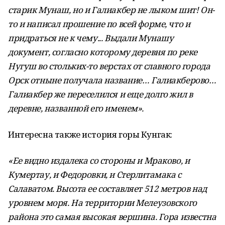
старик Мунаш, но и Галиакбер не лыком шит! Он-
то и написал прошение по всей форме, что и
придраться не к чему... Выдали Мунашу
документ, согласно которому деревня по реке
Нугуш во стольких-то верстах от славного города
Орск отныне получала название… Галиакберово…
Галиакбер же переселился и еще долго жил в
деревне, названной его именем».
Интересна также история горы Кунгак:
«Ее видно издалека со стороны и Мраково, и
Кумертау, и Федоровки, и Стерлитамака с
Салаватом. Высота ее составляет 512 метров над
уровнем моря. На территории Мелеузовского
района это самая высокая вершина.
Гора известна