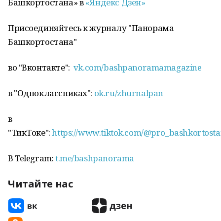
Башкортостана» в
«Яндекс Дзен»
Присоединяйтесь к журналу "Панорама
Башкортостана"
во "Вконтакте":
vk.com/bashpanoramamagazine
в "Одноклассниках":
ok.ru/zhurnalpan
в
"ТикТоке":
https://www.tiktok.com/@pro_bashkortost
В Telegram:
t.me/bashpanorama
Читайте нас