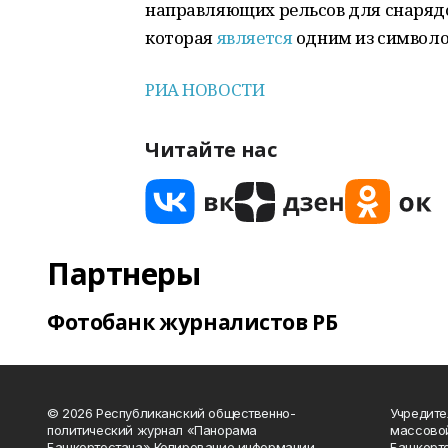
направляющих рельсов для снарядо
которая
является
одним из символо
РИА НОВОСТИ
Читайте нас
Партнеры
Фотобанк журналистов РБ
© 2026 Республиканский общественно-
Учредите
политический журнал «Панорама
массово
Башкортостана» Копирование информации
Башкорто