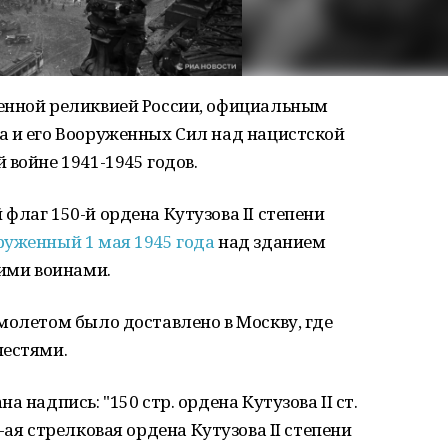
енной реликвией России, официальным
а и его Вооруженных Сил над нацистской
 войне 1941-1945 годов.
флаг 150-й ордена Кутузова II степени
руженный 1 мая 1945 года
над зданием
кими воинами.
молетом было доставлено в Москву, где
честями.
 надпись: "150 стр. ордена Кутузова II ст.
(150-ая стрелковая ордена Кутузова II степени