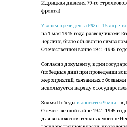
Идрицкая дивизия 79-го стрелковог
фронта).
Указом президента РФ от 15 апреля 
на 1 мая 1945 года разведчиками Е
Берлине, было объявлено символом
Отечественной войне 1941-1945 годо
Согласно документу, в дни государ
(победные дни) при проведении вои
мероприятий, связанных с боевыми
используется наряду с государств
Знамя Победы
выносится 9 мая
– в 
Отечественной войне 1941-1945 годо
для возложения венков к могиле Н
государственной власти, проведени