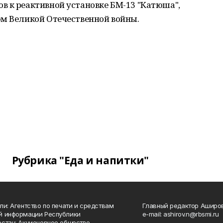
в к реактивной установке БМ-13 "Катюша",
м Великой Отечественной войны.
Рубрика "Еда и напитки"
ли: Агентство по печати и средствам
Главный редактор Аширо
й информации Республики
e-mail: ashirov.n@rbsmi.ru
стан; Акционерное общество