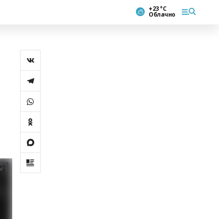
+23 °С
Облачно
и