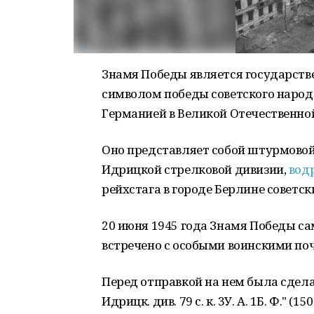
Знамя Победы является государств
символом победы советского народ
Германией в Великой Отечественной
Оно представляет собой штурмовой 
Идрицкой стрелковой дивизии,
вод
рейхстага в городе Берлине советс
20 июня 1945 года Знамя Победы са
встречено с особыми воинскими по
Перед отправкой на нем была сделана
Идрицк. див. 79 с. к. 3У. А. 1Б. Ф." 