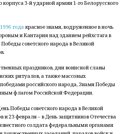
о корпуса 3-й ударной армии 1-го Белорусского
1996 года
красное знамя, водруженное в ночь
горовым и Кантария над зданием рейхстага в
 Победы советского народа в Великой
в.
ственных праздников, дни воинской славы
нских ритуалов, а также массовых
 победами российского народа, Знамя Победы
енным флагом Российской Федерации.
День Победы советского народа в Великой
в и 23 февраля – в День защитников Отечества
еизвестного солдата федеральными органами
я торжественных заседаний, парадов войск и