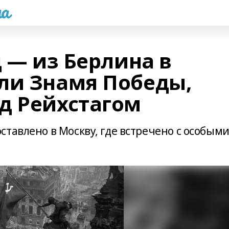
а
д — из Берлина в
ли Знамя Победы,
д Рейхстагом
тавлено в Москву, где встречено с особым