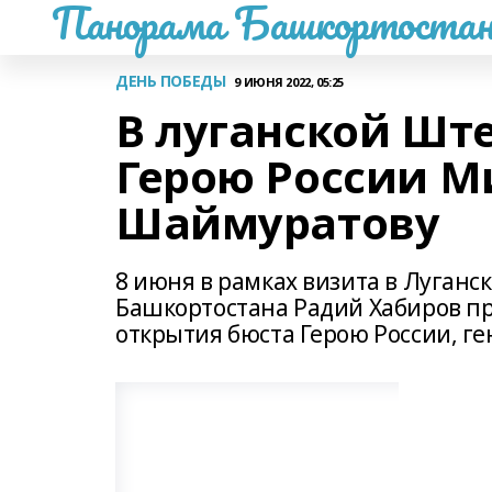
Панорама Башкортостан
ДЕНЬ ПОБЕДЫ
9 ИЮНЯ 2022, 05:25
В луганской Шт
Герою России М
Шаймуратову
8 июня в рамках визита в Луганс
Башкортостана Радий Хабиров п
открытия бюста Герою России, г