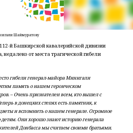
инигали Шаймуратову
112-й Башкирской кавалерийской дивизии
, недалеко от места трагической гибели
место гибели генерал-майора Минигали
чтим память о нашем героическом
ров. – Очень признателен всем, кто вышел с
перь в донецких степях есть памятник, к
цветы и вспомнить о нашем генерале. Огромное
 детям. Они хорошо знают историю генерала
жителей Донбасса мы считаем своими братьями.