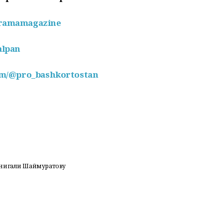
oramamagazine
alpan
com/@pro_bashkortostan
инигали Шаймуратову