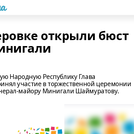
а
еровке открыли бюст
инигали
кую Народную Республику Глава
ринял участие в торжественной церемонии
енерал-майору Минигали Шаймуратову.