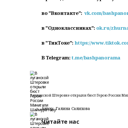
во "Вконтакте":
vk.com/bashpan
в "Одноклассниках":
ok.ru/zhurn
в "ТикТоке":
https://www.tiktok.
В
Telegram:
t.me/bashpanorama
В луганской Штеровке открыли бюст Герою России М
Автор:
Галина Салихова
Читайте нас