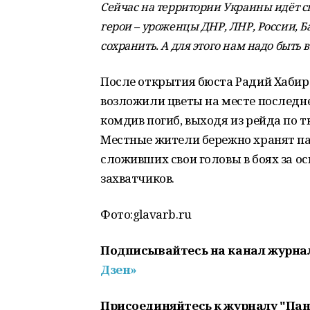
Сейчас на территории Украины идёт с
герои – уроженцы ДНР, ЛНР, России, 
сохранить. А для этого нам надо быть 
После открытия бюста Радий Хабир
возложили цветы на месте последн
комдив погиб, выходя из рейда по т
Местные жители бережно хранят па
сложивших свои головы в боях за 
захватчиков.
Фото:glavarb.ru
Подписывайтесь на канал журна
Дзен»
Присоединяйтесь к журналу "Па