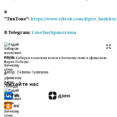
в
"ТикТоке":
https://www.tiktok.com/@pro_bashkor
В
Telegram:
t.me/bashpanorama
Радий Хабиров возложил венок к Вечному огню в уфимском
парке Победы
Автор:
Галина Салихова
Читайте нас