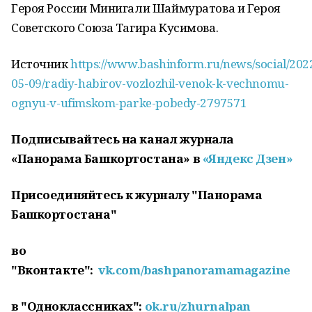
Героя России Минигали Шаймуратова и Героя
Советского Союза Тагира Кусимова.
Источник
https://www.bashinform.ru/news/social/202
05-09/radiy-habirov-vozlozhil-venok-k-vechnomu-
ognyu-v-ufimskom-parke-pobedy-2797571
Подписывайтесь на канал журнала
«Панорама Башкортостана» в
«Яндекс Дзен»
Присоединяйтесь к журналу "Панорама
Башкортостана"
во
"Вконтакте":
vk.com/bashpanoramamagazine
в "Одноклассниках":
ok.ru/zhurnalpan