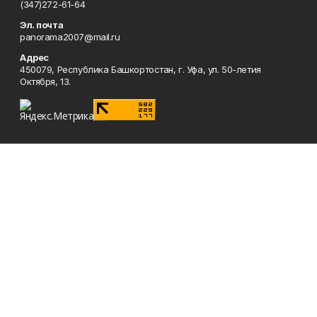
(347)272-61-64
Эл. почта
panorama2007@mail.ru
Адрес
450079, Республика Башкортостан, г. Уфа, ул. 50-летия
Октября, 13.