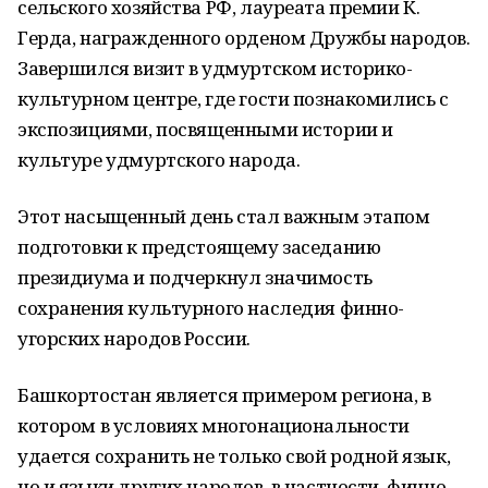
сельского хозяйства РФ, лауреата премии К.
Герда, награжденного орденом Дружбы народов.
Завершился визит в удмуртском историко-
культурном центре, где гости познакомились с
экспозициями, посвященными истории и
культуре удмуртского народа.
Этот насыщенный день стал важным этапом
подготовки к предстоящему заседанию
президиума и подчеркнул значимость
сохранения культурного наследия финно-
угорских народов России.
Башкортостан является примером региона, в
котором в условиях многонациональности
удается сохранить не только свой родной язык,
но и языки других народов, в частности, финно-