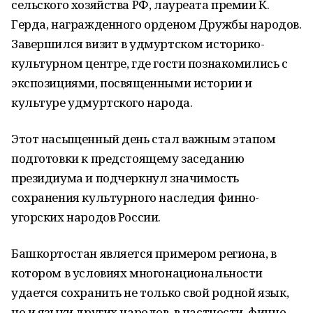
сельского хозяйства РФ, лауреата премии К.
Герда, награжденного орденом Дружбы народов.
Завершился визит в удмуртском историко-
культурном центре, где гости познакомились с
экспозициями, посвященными истории и
культуре удмуртского народа.
Этот насыщенный день стал важным этапом
подготовки к предстоящему заседанию
президиума и подчеркнул значимость
сохранения культурного наследия финно-
угорских народов России.
Башкортостан является примером региона, в
котором в условиях многонациональности
удается сохранить не только свой родной язык,
но и языки других народов, в частности, финно-