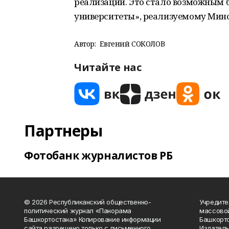
реализации. Это стало возможным 
университеты», реализуемому Мино
Автор:
Евгений СОКОЛОВ
Читайте нас
Партнеры
Фотобанк журналистов РБ
© 2026 Республиканский общественно-
Учредите
политический журнал «Панорама
массово
Башкортостана» Копирование информации
Башкорто
сайта разрешено только с письменного
Издатель