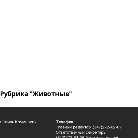
Рубрика "Животные"
в Наиль Камилович
Телефон
Главный редактор: (347)272-62-07.
Ответственный секретарь:
(347)272-61-66. Художественный