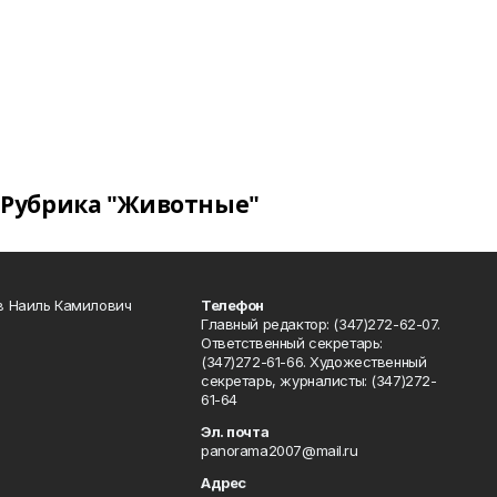
Рубрика "Животные"
в Наиль Камилович
Телефон
Главный редактор: (347)272-62-07.
Ответственный секретарь:
(347)272-61-66. Художественный
секретарь, журналисты: (347)272-
61-64
Эл. почта
panorama2007@mail.ru
Адрес