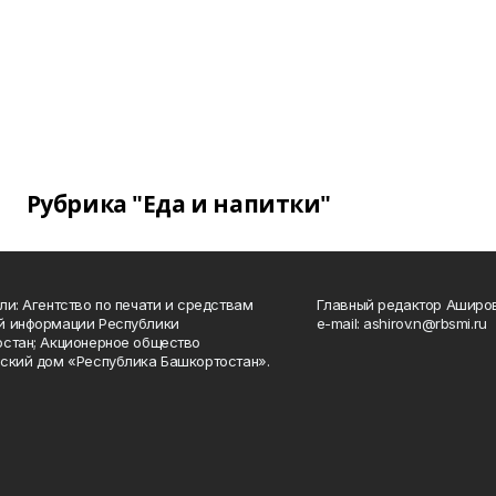
Рубрика "Еда и напитки"
ли: Агентство по печати и средствам
Главный редактор Аширо
й информации Республики
e-mail: ashirov.n@rbsmi.ru
стан; Акционерное общество
ский дом «Республика Башкортостан».