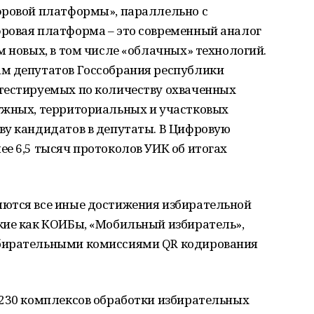
фровой платформы», параллельно с
ровая платформа – это современный аналог
м новых, в том числе «облачных» технологий.
м депутатов Госсобрания республики
тестируемых по количеству охваченных
ужных, территориальных и участковых
ву кандидатов в депутаты. В Цифровую
е 6,5 тысяч протоколов УИК об итогах
ются все иные достижения избирательной
кие как КОИБы, «Мобильный избиратель»,
бирательными комиссиями QR кодирования
 230 комплексов обработки избирательных