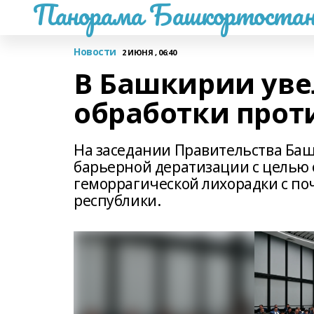
Панорама Башкортостан
Новости
2 ИЮНЯ , 06:40
В Башкирии ув
обработки про
На заседании Правительства Ба
барьерной дератизации с целью 
геморрагической лихорадки с п
республики.