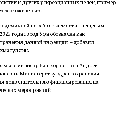
иятий и других рекреационных целей, пример
имское ожерелье».
 эндемичной по заболеваемости клещевым
025 года город Уфа обозначен как
транения данной инфекции, – добавил
ахматуллин.
Премьер‑министр Башкортостана Андрей
ансов и Министерству здравоохранения
ия дополнительного финансирования на
ческих мероприятий.