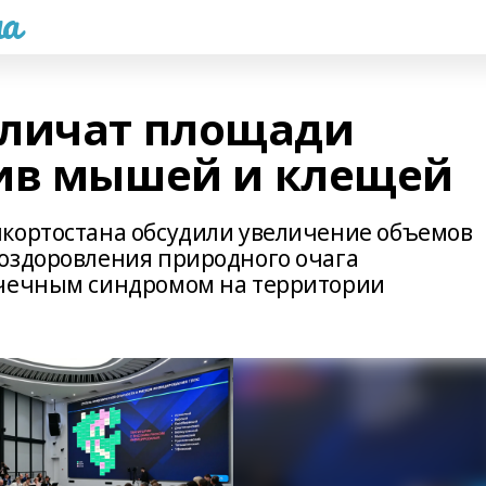
а
еличат площади
тив мышей и клещей
шкортостана обсудили увеличение объемов
оздоровления природного очага
очечным синдромом на территории