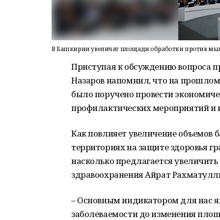
В Башкирии увеличат площади обработки против мы
Приступая к обсуждению вопроса п
Назаров напомнил, что на прошлом
было поручено провести экономич
профилактических мероприятий и и
Как повлияет увеличение объемов 
территориях на защите здоровья гр
насколько предлагается увеличить
здравоохранения Айрат Рахматулл
– Основным индикатором для нас я
заболеваемости до изменения площ