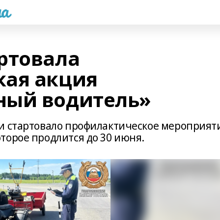
а
ртовала
кая акция
ный водитель»
и стартовало профилактическое мероприят
торое продлится до 30 июня.