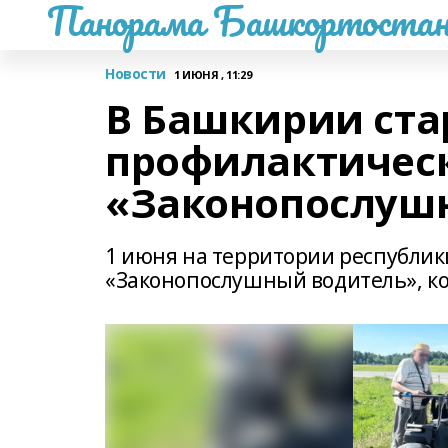
Панорама Башкортостан
Новости
1 ИЮНЯ , 11:29
В Башкирии ста
профилактичес
«Законопослуш
1 июня на территории республик
«Законопослушный водитель», ко