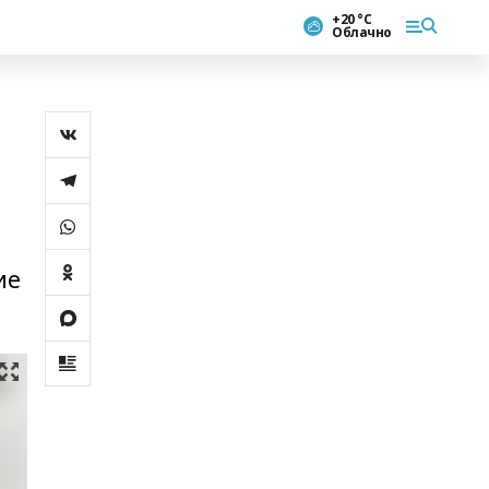
+20 °С
Облачно
ие