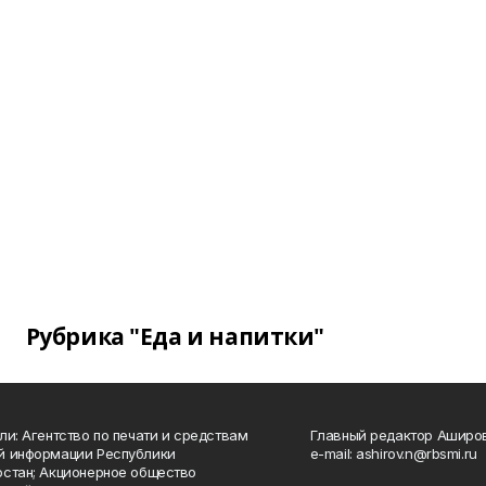
Рубрика "Еда и напитки"
ли: Агентство по печати и средствам
Главный редактор Аширо
й информации Республики
e-mail: ashirov.n@rbsmi.ru
стан; Акционерное общество