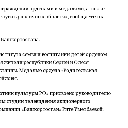
аграждении орденами и медалями, а также
аслуги в различных областях, сообщается на
и Башкортостана.
нститута семьи и воспитании детей орденом
я жители республики Сергей и Олеся
уллины. Медалью ордена «Родительская
ойловы.
отник культуры РФ» присвоено руководителю
мм студии телевидения акционерного
омпании «Башкортостан» Рите Уметбаевой.