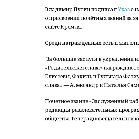
Владимир Путин подписал
Указ
о н
о присвоении почётных званий за з
сайте Кремля.
Среди награжденных есть и жител
За большие заслуги в укреплении и
«Родительская слава» награждаютс
Елисеевы, Факиль и Гульнара Фатх
слава» — Александр и Наталья Сам
Почетное звание «Заслуженный раб
редакции развлекательных програ
общества Телерадиовещательной к