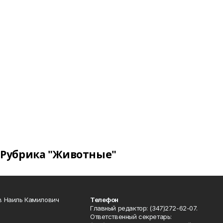
Рубрика "Животные"
в Наиль Камилович
Телефон
Главный редактор: (347)272-62-07.
Ответственный секретарь: