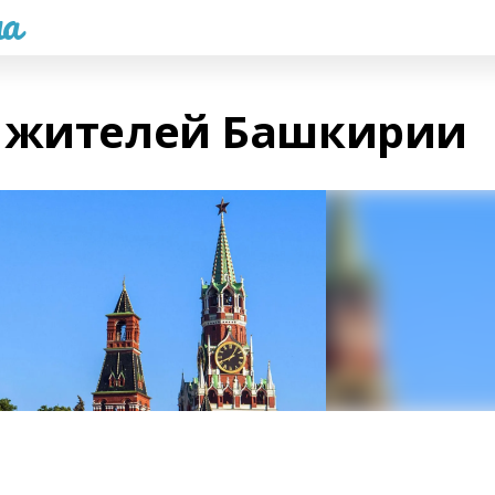
а
л жителей Башкирии