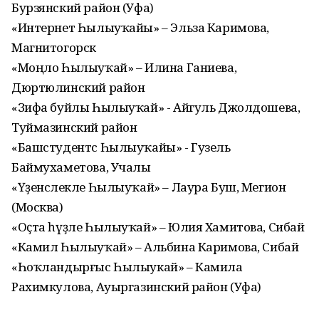
Бурзянский район (Уфа)
«Интернет Һылыуҡайы» – Эльза Каримова,
Магнитогорск
«Моңло Һылыуҡай» – Илина Ганиева,
Дюртюлинский район
«Зифа буйлы Һылыуҡай» - Айгуль Джолдошева,
Туймазинский район
«Башстудентс Һылыуҡайы» - Гузель
Баймухаметова, Учалы
«Үҙенсәлекле Һылыуҡай» – Лаура Буш, Мегион
(Москва)
«Оҫта һүҙле Һылыуҡай» – Юлия Хамитова, Сибай
«Камил Һылыуҡай» – Альбина Каримова, Сибай
«Һоҡландырғыс Һылыукай» – Камила
Рахимкулова, Ауыргазинский район (Уфа)