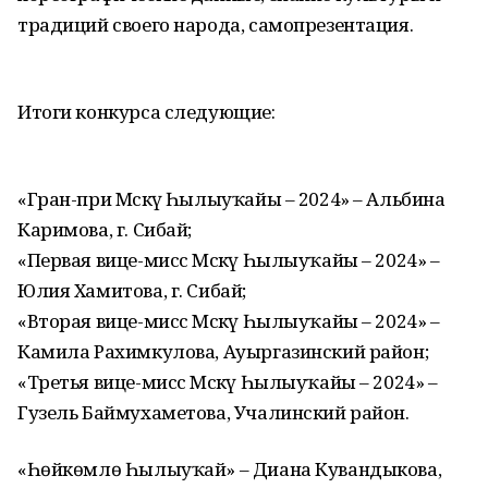
традиций своего народа, самопрезентация.
Итоги конкурса следующие:
«Гран-при Мәскәү Һылыуҡайы – 2024» – Альбина
Каримова, г. Сибай;
«Первая вице-мисс Мәскәү Һылыуҡайы – 2024» –
Юлия Хамитова, г. Сибай;
«Вторая вице-мисс Мәскәү Һылыуҡайы – 2024» –
Камила Рахимкулова, Ауыргазинский район;
«Третья вице-мисс Мәскәү Һылыуҡайы – 2024» –
Гузель Баймухаметова, Учалинский район.
«Һөйкөмлө Һылыуҡай» – Диана Кувандыкова,