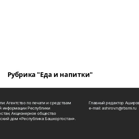
Рубрика "Еда и напитки"
ли: Агентство по печати и средствам
Главный редактор Аширо
й информации Республики
e-mail: ashirov.n@rbsmi.ru
стан; Акционерное общество
ский дом «Республика Башкортостан».