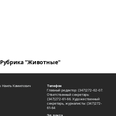
Рубрика "Животные"
в Наиль Камилович
Телефон
Главный редактор: (347)272-62-07.
Ответственный секретарь:
(347)272-61-66. Художественный
секретарь, журналисты: (347)272-
61-64
Эл. почта