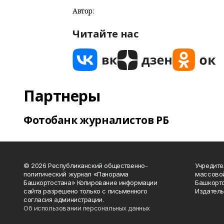
Автор:
Читайте нас
Партнеры
Фотобанк журналистов РБ
© 2026 Республиканский общественно-
Учредите
политический журнал «Панорама
массово
Башкортостана» Копирование информации
Башкорто
сайта разрешено только с письменного
Издатель
согласия администрации.
Об использовании персональных данных