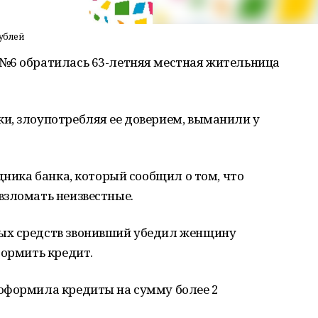
ублей
№6 обратилась 63-летняя местная жительница
и, злоупотребляя ее доверием, выманили у
дника банка, который сообщил о том, что
взломать неизвестные.
ых средств звонивший убедил женщину
формить кредит.
оформила кредиты на сумму более 2