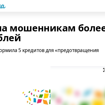
а
ла мошенникам боле
блей
ормила 5 кредитов для «предотвращения