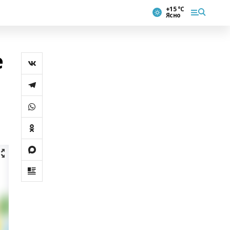
+15 °С
Ясно
е