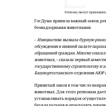
Регионы смогут принимат
ГосДума приняла важный закон, р
безнадзорными животными.
–
Инициатива вызвала бурную реакци
обсуждении в нижней палате парлам
обращений граждан. Многие опасали
животных, – сказала первый замести
государственному строительтсву и з
Башкортостанского отделения АЮР 
Принятый закон в том числе напра
животных. Для этого регионам дае
устанавливать порядок осуществл
без владельцев и определять пере