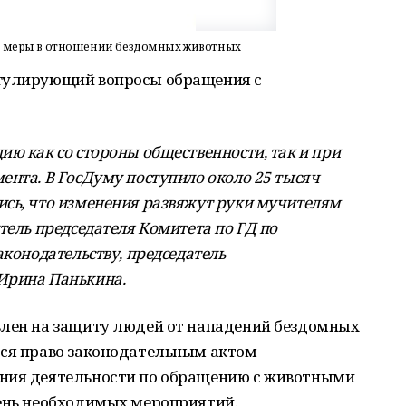
ь меры в отношении бездомных животных
егулирующий вопросы обращения с
ю как со стороны общественности, так и при
ента. В ГосДуму поступило около 25 тысяч
сь, что изменения развяжут руки мучителям
тель председателя Комитета по ГД по
аконодательству, председатель
Ирина Панькина.
влен на защиту людей от нападений бездомных
тся право законодательным актом
ения деятельности по обращению с животными
чень необходимых мероприятий.