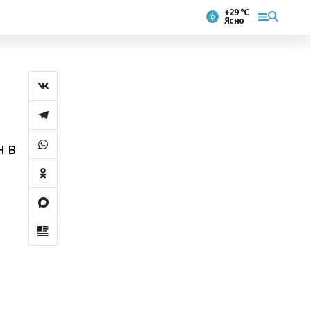
+29 °С
Ясно
н в