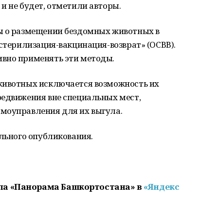
и не будет, отметили авторы.
ы о размещении бездомных животных в
-стерилизация-вакцинация-возврат» (ОСВВ).
вно применять эти методы.
животных исключается возможность их
редвижения вне специальных мест,
моуправления для их выгула.
ального опубликования.
ла «Панорама Башкортостана» в
«Яндекс