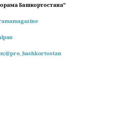
норама Башкортостана"
oramamagazine
alpan
com/@pro_bashkortostan