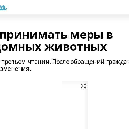
а
 принимать меры в
домных животных
 третьем чтении. После обращений гражда
изменения.