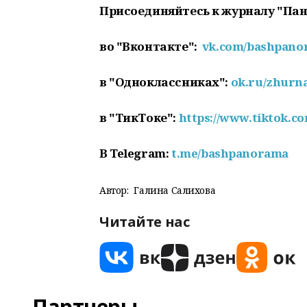
Присоединяйтесь к журналу "Па
во "Вконтакте":
vk.com/bashpan
в "Одноклассниках":
ok.ru/zhurn
в "ТикТоке":
https://www.tiktok.
В
Telegram
:
t
.
me
/
bashpanorama
Автор:
Галина Салихова
Читайте нас
Партнеры