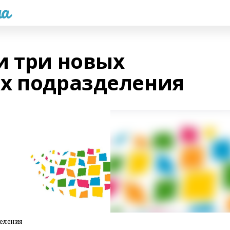
а
и три новых
х подразделения
деления