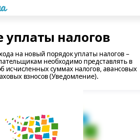
а
е уплаты налогов
ехода на новый порядок уплаты налогов –
плательщикам необходимо представлять в
б исчисленных суммах налогов, авансовых
раховых взносов (Уведомление).