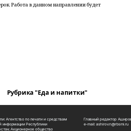
рок. Работа в данном направлении будет
Рубрика "Еда и напитки"
ли: Агентство по печати и средствам
Главный редактор Аширо
й информации Республики
e-mail: ashirov.n@rbsmi.ru
стан; Акционерное общество