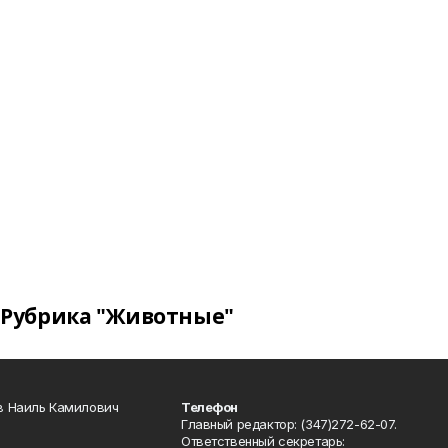
Рубрика "Животные"
в Наиль Камилович
Телефон
Главный редактор: (347)272-62-07.
Ответственный секретарь: