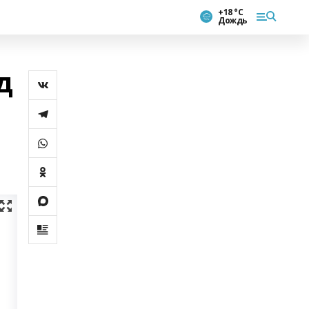
+18 °С
Дождь
д