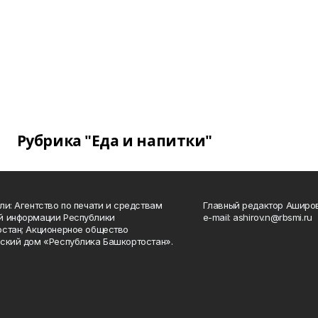
Рубрика "Еда и напитки"
ли: Агентство по печати и средствам
Главный редактор Аширо
й информации Республики
e-mail: ashirov.n@rbsmi.ru
стан; Акционерное общество
ский дом «Республика Башкортостан».