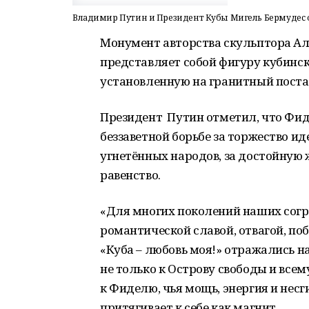
Владимир Путин и Президент Кубы Мигель Бермудес 
Монумент авторства скульптора Ал
представляет собой фигуру кубинск
установленную на гранитный поста
Президент Путин отметил, что Фид
беззаветной борьбе за торжество ид
угнетённых народов, за достойную
равенство.
«Для многих поколений наших согр
романтической славой, отвагой, поб
«Куба – любовь моя!» отражались н
не только к Острову свободы и всем
к Фиделю, чья мощь, энергия и несг
притягивает к себе как магнит.