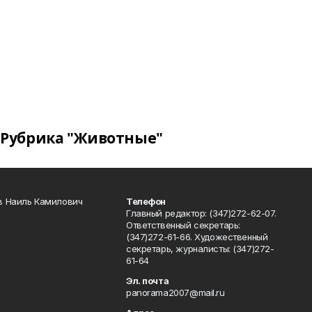
Рубрика "Животные"
в Наиль Камилович
Телефон
Главный редактор: (347)272-62-07.
Ответственный секретарь:
(347)272-61-66. Художественный
секретарь, журналисты: (347)272-
61-64
Эл. почта
panorama2007@mail.ru