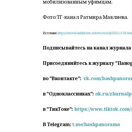
мобилизованным уфимцам.
Фото:
ТГ-канал Ратмира Мавлиева.
Источник
https://www.bashinform.ru/news/social/2022-11-01/mer-
Подписывайтесь на канал журнала
Присоединяйтесь к журналу "Пано
во "Вконтакте":
vk.com/bashpanor
в "Одноклассниках":
ok.ru/zhurnal
в "ТикТоке":
https://www.tiktok.com
В Telegram:
t.me/bashpanorama