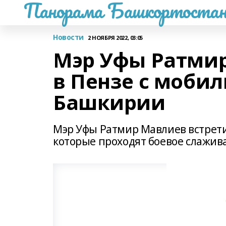
Панорама Башкортостан
Новости
2 НОЯБРЯ 2022, 03:05
Мэр Уфы Ратмир
в Пензе с моби
Башкирии
Мэр Уфы Ратмир Мавлиев встрет
которые проходят боевое слажива