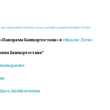
ufy-ratmir-mavliev-vstretilsya-v-penze-s-mobilizovannymi-iz-bashkirii-3012609
 «Панорама Башкортостана» в
«Яндекс Дзен»
рама Башкортостана"
amamagazine
pan
/@pro_bashkortostan