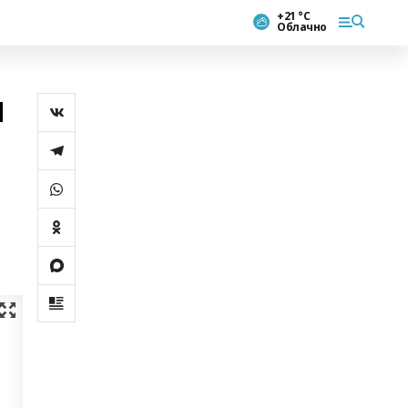
+21 °С
Облачно
я