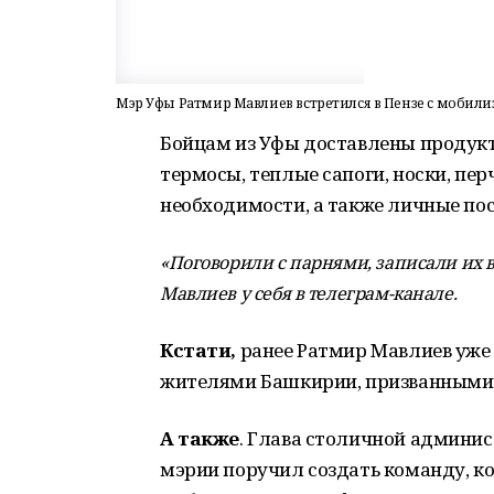
Мэр Уфы Ратмир Мавлиев встретился в Пензе с моби
Бойцам из Уфы доставлены продукт
термосы, теплые сапоги, носки, пе
необходимости, а также личные по
«Поговорили с парнями, записали их в
Мавлиев у себя в телеграм-канале.
Кстати,
ранее Ратмир Мавлиев уже в
жителями Башкирии, призванными 
А также
. Глава столичной админи
мэрии поручил создать команду, к