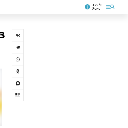
+29 °С
Ясно
з