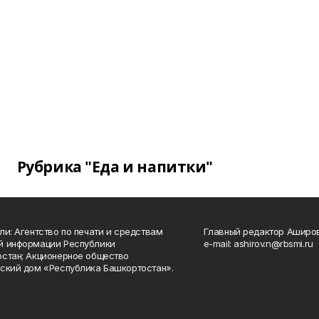
Рубрика "Еда и напитки"
ли: Агентство по печати и средствам
Главный редактор Аширо
й информации Республики
e-mail: ashirov.n@rbsmi.ru
стан; Акционерное общество
ский дом «Республика Башкортостан».