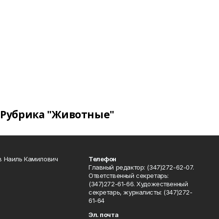
Рубрика "Животные"
в Наиль Камилович
Телефон
Главный редактор: (347)272-62-07.
Ответственный секретарь:
(347)272-61-66. Художественный
секретарь, журналисты: (347)272-
61-64
Эл. почта