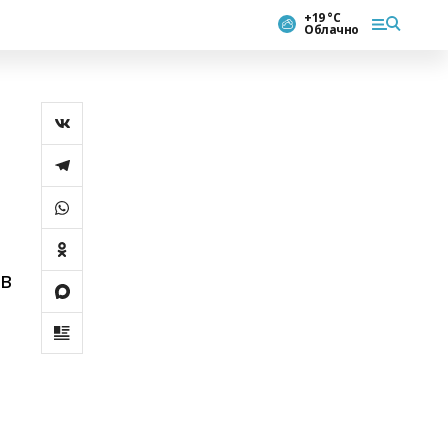
+19 °С
Облачно
ов