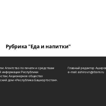
Рубрика "Еда и напитки"
ли: Агентство по печати и средствам
Главный редактор Аширо
й информации Республики
e-mail: ashirov.n@rbsmi.ru
стан; Акционерное общество
ский дом «Республика Башкортостан».