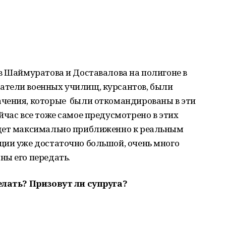
в Шаймуратова и Доставалова на полигоне в
атели военных училищ, курсантов, были
чения, которые были откомандированы в эти
йчас все тоже самое предусмотрено в этих
удет максимально приближенно к реальным
ции уже достаточно большой, очень много
ны его передать.
елать? Призовут ли супруга?