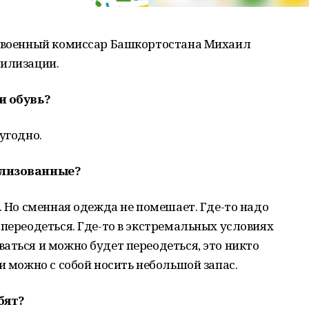
Т военный комиссар Башкортостана Михаил
билизации.
и обувь?
угодно.
илизованные?
. Но сменная одежда не помешает. Где-то надо
 переодеться. Где-то в экстремальных условиях
аться и можно будет переодеться, это никто
и можно с собой носить небольшой запас.
бят?