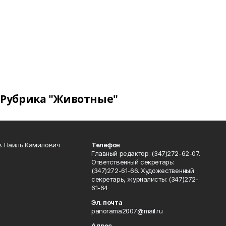
Рубрика "Животные"
в Наиль Камилович
Телефон
Главный редактор: (347)272-62-07.
Ответственный секретарь:
(347)272-61-66. Художественный
секретарь, журналисты: (347)272-
61-64
Эл. почта
panorama2007@mail.ru
Адрес