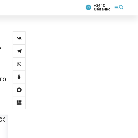
+24 °С
Облачно
т
го