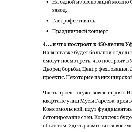
На одной из экспозиций можно 
завод.
Гастрофестиваль.
Праздничный концерт.
4. …и что построят к 450-летию У
На выставке будет большой отдель
смогут посмотреть, что построят в 
Дворец борьбы, Центр фехтования, 
проекты. Некоторые из них широко
Часть проектов уже вовсю строят. Н
квартале улиц Мусы Гареева, архит
Комсомольской, идут фундаментные
бетонирование стен. Комплекс бу
объектом. Здесь разместятся восем