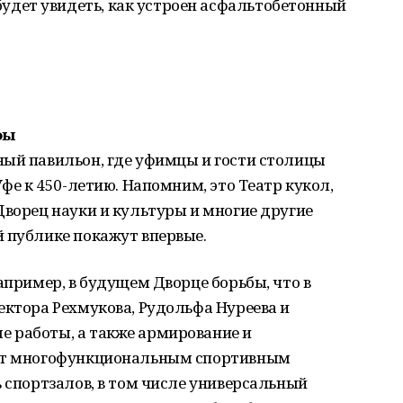
будет увидеть, как устроен асфальтобетонный
фы
ный павильон, где уфимцы и гости столицы
Уфе к 450-летию. Напомним, это Театр кукол,
Дворец науки и культуры и многие другие
й публике покажут впервые.
апример, в будущем Дворце борьбы, что в
ектора Рехмукова, Рудольфа Нуреева и
 работы, а также армирование и
дет многофункциональным спортивным
ь спортзалов, в том числе универсальный