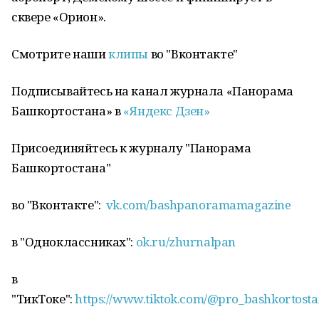
сквере «Орион».
Смотрите наши
клипы
во "Вконтакте"
Подписывайтесь на канал журнала «Панорама
Башкортостана» в
«Яндекс Дзен»
Присоединяйтесь к журналу "Панорама
Башкортостана"
во "Вконтакте":
vk.com/bashpanoramamagazine
в "Одноклассниках":
ok.ru/zhurnalpan
в
"ТикТоке":
https://www.tiktok.com/@pro_bashkortost