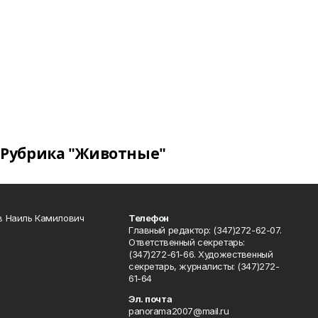
Рубрика "Животные"
в Наиль Камилович
Телефон
Главный редактор: (347)272-62-07.
Ответственный секретарь:
(347)272-61-66. Художественный
секретарь, журналисты: (347)272-
61-64
Эл. почта
panorama2007@mail.ru