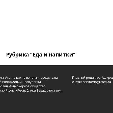
Рубрика "Еда и напитки"
ли: Агентство по печати и средствам
Главный редактор Аширо
й информации Республики
e-mail: ashirov.n@rbsmi.ru
стан; Акционерное общество
ский дом «Республика Башкортостан».