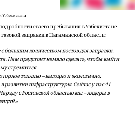
и Узбекистана
подробности своего пребывания в Узбекистане.
 газовой заправки в Нагаманской области:
се с большим количеством постов для заправки.
оста. Нам предстоит немало сделать, чтобы выйти
му стремиться.
оторное топливо – выгодно и экологично,
в развитии инфраструктуры. Сейчас у нас 41
 Наряду с Ростовской областью мы – лидеры в
анций.»