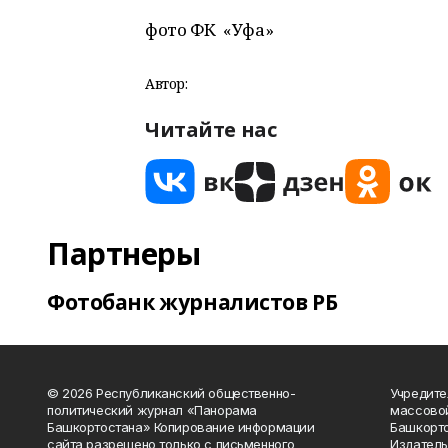
фото ФК «Уфа»
Автор:
Читайте нас
Партнеры
Фотобанк журналистов РБ
© 2026 Республиканский общественно-
Учредите
политический журнал «Панорама
массово
Башкортостана» Копирование информации
Башкорто
сайта разрешено только с письменного
Издатель