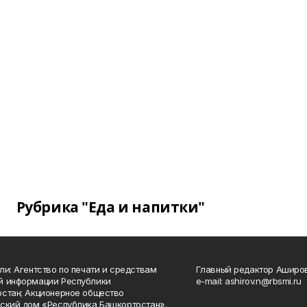
Рубрика "Еда и напитки"
ли: Агентство по печати и средствам
Главный редактор Аширо
й информации Республики
e-mail: ashirov.n@rbsmi.ru
стан; Акционерное общество
ский дом «Республика Башкортостан».