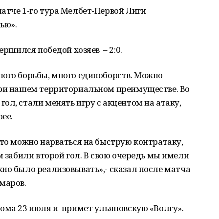
атче 1-го тура Мелбет-Первой Лиги
ью».
ершился победой хозяев – 2:0.
ного борьбы, много единоборств. Можно
при нашем территориальном преимуществе. Во
ол, стали менять игру с акцентом на атаку,
ее.
что можно нарваться на быструю контратаку,
м забили второй гол. В свою очередь мы имели
но было реализовывать»,- сказал после матча
маров.
ма 23 июля и примет ульяновскую «Волгу».