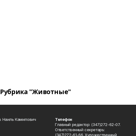
Рубрика "Животные"
в Наиль Камилович
Телефон
Главный редактор: (347)272-62-07.
Ответственный секретарь:
(347)272-61-66. Художественный