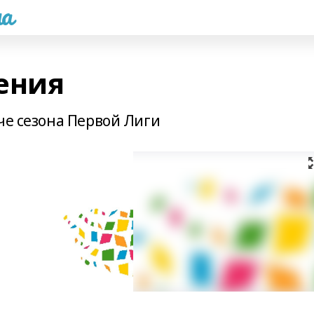
а
ения
че сезона Первой Лиги