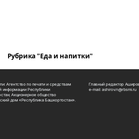
Рубрика "Еда и напитки"
ли: Агентство по печати и средствам
Главный редактор Аширо
й информации Республики
e-mail: ashirov.n@rbsmi.ru
стан; Акционерное общество
ский дом «Республика Башкортостан».