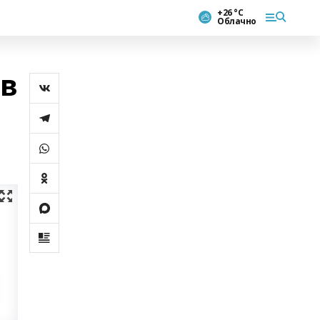
+26 °С
Облачно
ев