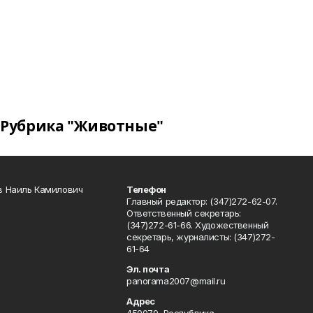
Рубрика "Животные"
в Наиль Камилович
Телефон
Главный редактор: (347)272-62-07.
Ответственный секретарь:
(347)272-61-66. Художественный
секретарь, журналисты: (347)272-
61-64
Эл. почта
panorama2007@mail.ru
Адрес