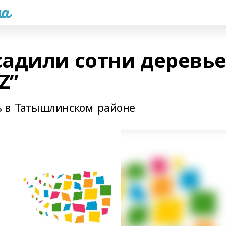
а
адили сотни деревь
Z”
сь в Татышлинском районе