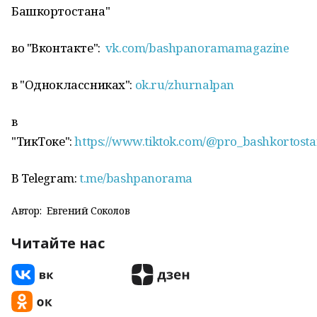
Башкортостана"
во "Вконтакте":
vk.com/bashpanoramamagazine
в "Одноклассниках":
ok.ru/zhurnalpan
в
"ТикТоке":
https://www.tiktok.com/@pro_bashkortost
В Telegram:
t.me/bashpanorama
Автор:
Евгений Соколов
Читайте нас