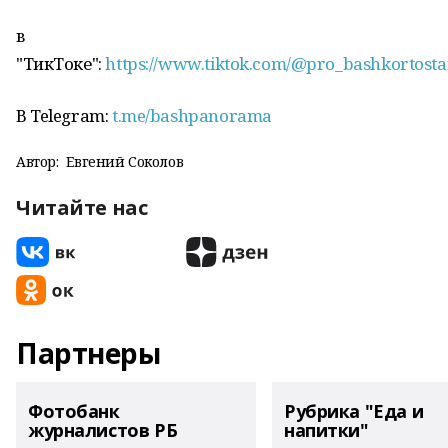
в
"ТикТоке":
https://www.tiktok.com/@pro_bashkortost
В Telegram:
t.me/bashpanorama
Автор:
Евгений Соколов
Читайте нас
Партнеры
Фотобанк
Рубрика "Еда и
журналистов РБ
напитки"