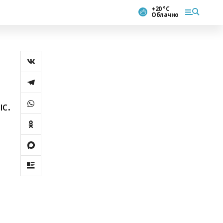
+20 °С
Облачно
с.