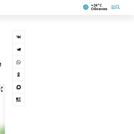
+24 °С
Облачно
и