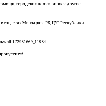
помощи, городских поликлиник и другие
в соцсетях Минздрава РБ, ЦУР Республики
om/wall-172931669_11584
 пропустите!