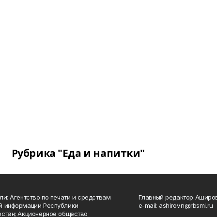
Рубрика "Еда и напитки"
ли: Агентство по печати и средствам
Главный редактор Аширо
й информации Республики
e-mail: ashirov.n@rbsmi.ru
стан; Акционерное общество