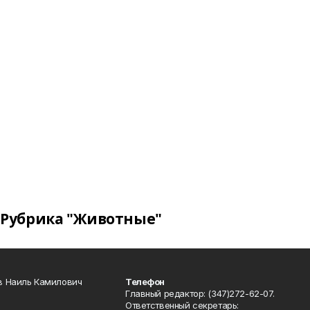
Рубрика "Животные"
в Наиль Камилович
Телефон
Главный редактор: (347)272-62-07.
Ответственный секретарь: