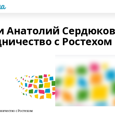
а
и Анатолий Сердюко
дничество с Ростехом
ничество с Ростехом