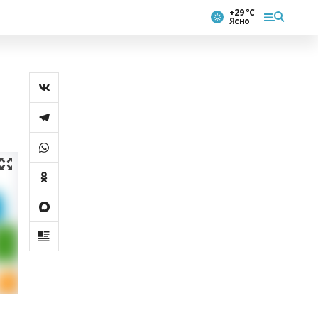
+29 °С
Ясно
в