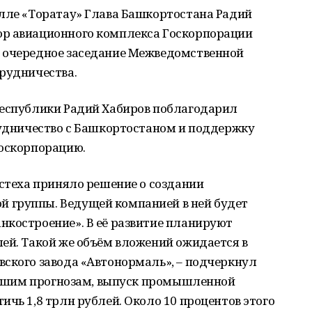
олле «Торатау» Глава Башкортостана Радий
ор авиационного комплекса Госкорпорации
 очередное заседание Межведомственной
трудничества.
республики Радий Хабиров поблагодарил
рудничество с Башкортостаном и поддержку
госкорпорацию.
остеха приняло решение о создании
 группы. Ведущей компанией в ней будет
нкостроение». В её развитие планируют
ей. Такой же объём вложений ожидается в
вского завода «Автонормаль», – подчеркнул
 нашим прогнозам, выпуск промышленной
ичь 1,8 трлн рублей. Около 10 процентов этого