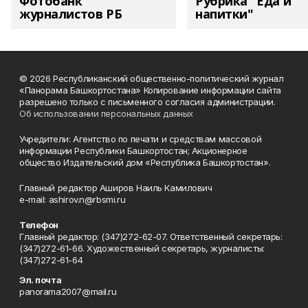
Фотобанк
Рубрика "Еда и
журналистов РБ
напитки"
© 2026 Республиканский общественно-политический журнал
«Панорама Башкортостана» Копирование информации сайта
разрешено только с письменного согласия администрации.
Об использовании персональных данных
Учредители: Агентство по печати и средствам массовой
информации Республики Башкортостан; Акционерное
общество Издательский дом «Республика Башкортостан».
Главный редактор Аширов Наиль Камилович
e-mail: ashirov.n@rbsmi.ru
Телефон
Главный редактор: (347)272-62-07. Ответственный секретарь:
(347)272-61-66. Художественный секретарь, журналисты:
(347)272-61-64
Эл. почта
panorama2007@mail.ru