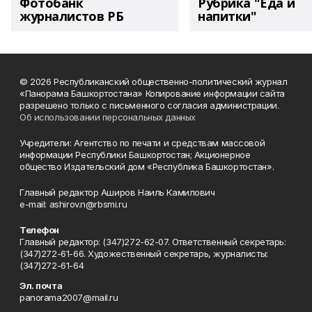
Фотобанк
Рубрика "Еда и
журналистов РБ
напитки"
© 2026 Республиканский общественно-политический журнал
«Панорама Башкортостана» Копирование информации сайта
разрешено только с письменного согласия администрации.
Об использовании персональных данных
Учредители: Агентство по печати и средствам массовой
информации Республики Башкортостан; Акционерное
общество Издательский дом «Республика Башкортостан».
Главный редактор Аширов Наиль Камилович
e-mail: ashirov.n@rbsmi.ru
Телефон
Главный редактор: (347)272-62-07. Ответственный секретарь:
(347)272-61-66. Художественный секретарь, журналисты:
(347)272-61-64
Эл. почта
panorama2007@mail.ru