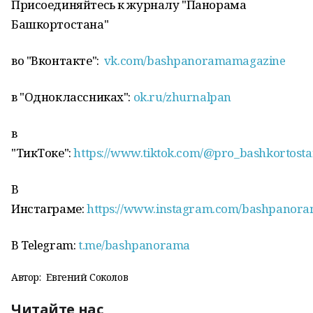
Присоединяйтесь к журналу "Панорама
Башкортостана"
во "Вконтакте":
vk.com/bashpanoramamagazine
в "Одноклассниках":
ok.ru/zhurnalpan
в
"ТикТоке":
https://www.tiktok.com/@pro_bashkortost
В
Инстаграме:
https://www.instagram.com/bashpanor
В Telegram:
t.me/bashpanorama
Автор:
Евгений Соколов
Читайте нас