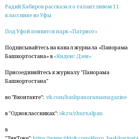
Радий Хабиров рассказал о талантливом 11-
класснике из Уфы
Под Уфой появится парк «Патриот»
Подписывайтесь на канал журнала «Панорама
Башкортостана» в
«Яндекс Дзен»
Присоединяйтесь к журналу "Панорама
Башкортостана"
во "Вконтакте":
vk.com/bashpanoramamagazine
в "Одноклассниках":
ok.ru/zhurnalpan
в
"ТикТоке":
https://www.tiktok.com/@pro_bashkortost